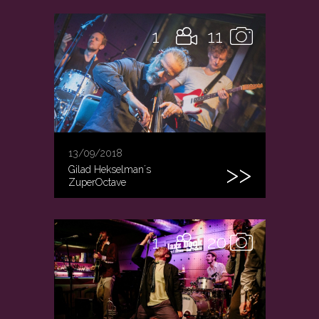
1
11
13/09/2018
Gilad Hekselman´s
ZuperOctave
1
20