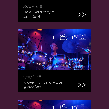
28/07/2018
Faela - Wild party at
Jazz Dock!
1
16
17/07/2018
Knower [Full Band] – Live
@Jazz Dock
1
19