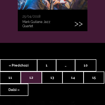
25/04/2018
Mark Guiliana Jazz
Quartet
« Předchozí
1
…
10
11
12
13
14
15
Další »