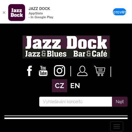
JAZZ DOCK
×
OTEVŘÍT
AppSisto
- In Google Play
CZ
EN
Najít
Menu