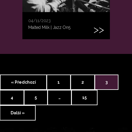
04/11/2023
Malted Milk | Jazz On5
« Předchozí
1
2
3
4
5
…
15
Další »