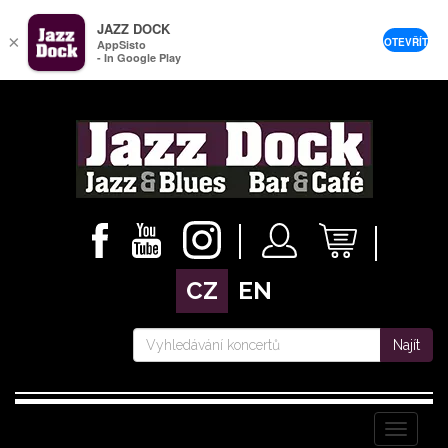
JAZZ DOCK
×
OTEVŘÍT
AppSisto
- In Google Play
CZ
EN
Najít
Menu