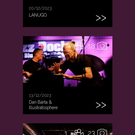
20/12/2023
LANUGO
1
18
13/12/2023
Dan Bárta &
Illustratosphere
1
23