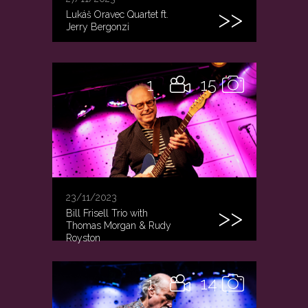
Lukáš Oravec Quartet ft.
Jerry Bergonzi
1
15
23/11/2023
Bill Frisell Trio with
Thomas Morgan & Rudy
Royston
1
14