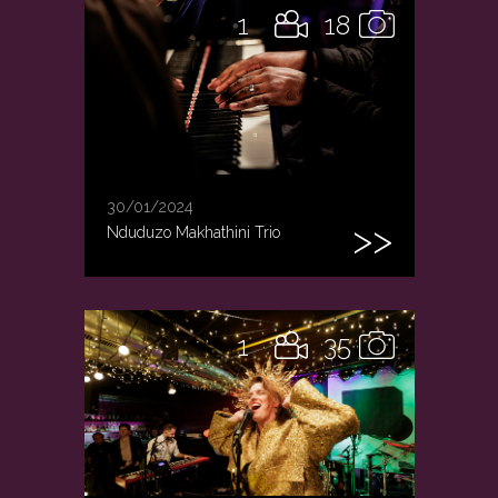
1
18
30/01/2024
Nduduzo Makhathini Trio
1
35