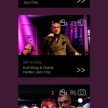
Jazz On5
1
23
08/11/2023
Kurt Elling & Charlie
Hunter | Jazz On5
1
85